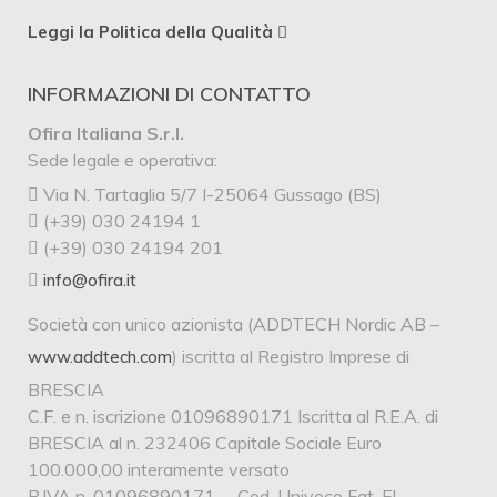
Leggi la Politica della Qualità
INFORMAZIONI DI CONTATTO
Ofira Italiana S.r.l.
Sede legale e operativa:
Via N. Tartaglia 5/7 I-25064 Gussago (BS)
(+39) 030 24194 1
(+39) 030 24194 201
info@ofira.it
Società con unico azionista (ADDTECH Nordic AB –
) iscritta al Registro Imprese di
www.addtech.com
BRESCIA
C.F. e n. iscrizione 01096890171 Iscritta al R.E.A. di
BRESCIA al n. 232406 Capitale Sociale Euro
100.000,00 interamente versato
P.IVA n. 01096890171 – Cod. Univoco Fat. El.