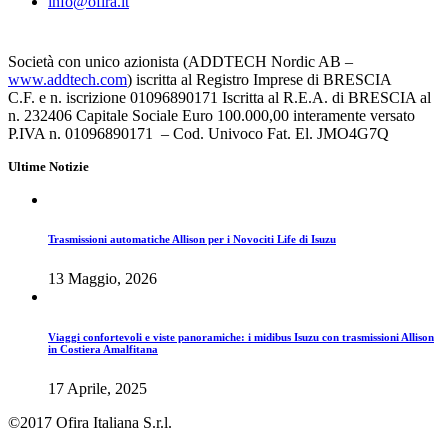
info@ofira.it
Società con unico azionista (ADDTECH Nordic AB –
www.addtech.com
) iscritta al Registro Imprese di BRESCIA
C.F. e n. iscrizione 01096890171 Iscritta al R.E.A. di BRESCIA al
n. 232406 Capitale Sociale Euro 100.000,00 interamente versato
P.IVA n. 01096890171 – Cod. Univoco Fat. El. JMO4G7Q
Ultime Notizie
Trasmissioni automatiche Allison per i Novociti Life di Isuzu
13 Maggio, 2026
Viaggi confortevoli e viste panoramiche: i midibus Isuzu con trasmissioni Allison
in Costiera Amalfitana
17 Aprile, 2025
©2017 Ofira Italiana S.r.l.